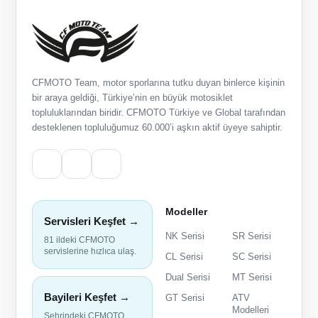
CFMOTO Team, motor sporlarına tutku duyan binlerce kişinin
bir araya geldiği, Türkiye’nin en büyük motosiklet
topluluklarından biridir. CFMOTO Türkiye ve Global tarafından
desteklenen topluluğumuz 60.000’i aşkın aktif üyeye sahiptir.
Modeller
Servisleri Keşfet →
NK Serisi
SR Serisi
81 ildeki CFMOTO
servislerine hızlıca ulaş.
CL Serisi
SC Serisi
Dual Serisi
MT Serisi
Bayileri Keşfet →
GT Serisi
ATV
Modelleri
Şehrindeki CFMOTO