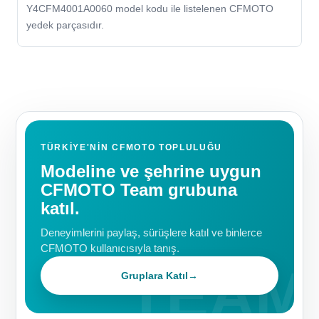
Y4CFM4001A0060 model kodu ile listelenen CFMOTO
yedek parçasıdır.
TÜRKIYE'NIN CFMOTO TOPLULUĞU
Modeline ve şehrine uygun
CFMOTO Team grubuna
katıl.
Deneyimlerini paylaş, sürüşlere katıl ve binlerce
CFMOTO kullanıcısıyla tanış.
Gruplara Katıl
→