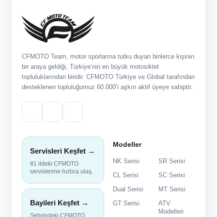
CFMOTO Team, motor sporlarına tutku duyan binlerce kişinin
bir araya geldiği, Türkiye’nin en büyük motosiklet
topluluklarından biridir. CFMOTO Türkiye ve Global tarafından
desteklenen topluluğumuz 60.000’i aşkın aktif üyeye sahiptir.
Modeller
Servisleri Keşfet →
NK Serisi
SR Serisi
81 ildeki CFMOTO
servislerine hızlıca ulaş.
CL Serisi
SC Serisi
Dual Serisi
MT Serisi
Bayileri Keşfet →
GT Serisi
ATV
Modelleri
Şehrindeki CFMOTO