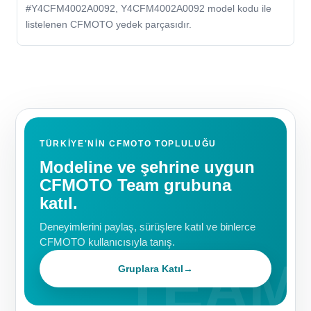
#Y4CFM4002A0092, Y4CFM4002A0092 model kodu ile
listelenen CFMOTO yedek parçasıdır.
TÜRKIYE'NIN CFMOTO TOPLULUĞU
Modeline ve şehrine uygun
CFMOTO Team grubuna
katıl.
Deneyimlerini paylaş, sürüşlere katıl ve binlerce
CFMOTO kullanıcısıyla tanış.
Gruplara Katıl
→