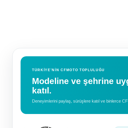
TÜRKIYE'NIN CFMOTO TOPLULUĞU
Modeline ve şehrine 
katıl.
Deneyimlerini paylaş, sürüşlere katıl ve binlerce C