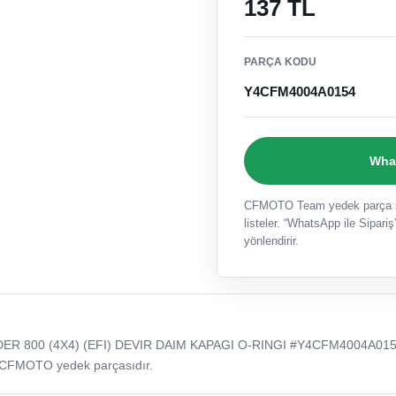
137 TL
PARÇA KODU
Y4CFM4004A0154
What
CFMOTO Team yedek parça sat
listeler. “WhatsApp ile Sipariş”
yönlendirir.
R 800 (4X4) (EFI) DEVIR DAIM KAPAGI O-RINGI #Y4CFM4004A015
 CFMOTO yedek parçasıdır.