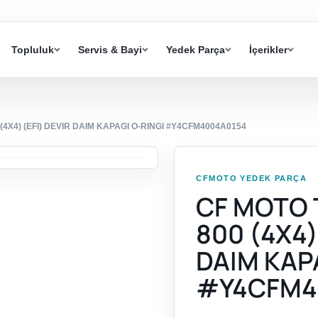
Topluluk
Servis & Bayi
Yedek Parça
İçerikler
X4) (EFI) DEVIR DAIM KAPAGI O-RINGI #Y4CFM4004A0154
CFMOTO YEDEK PARÇA
CF MOTO
800 (4X4)
DAIM KAP
#Y4CFM4