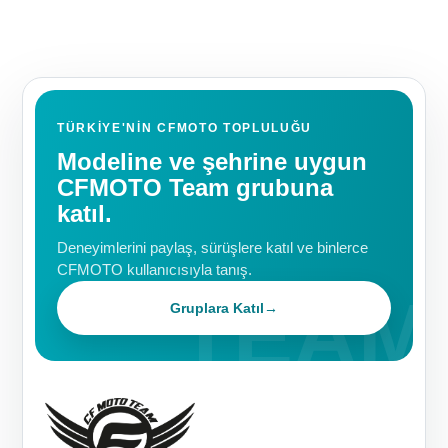
TÜRKIYE'NIN CFMOTO TOPLULUĞU
Modeline ve şehrine uygun
CFMOTO Team grubuna
katıl.
Deneyimlerini paylaş, sürüşlere katıl ve binlerce
CFMOTO kullanıcısıyla tanış.
Gruplara Katıl
→