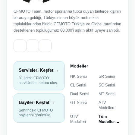
CFMOTO Team, motor sporlarına tutku duyan binlerce kişinin
bir araya geldiği, Türkiye’nin en büyük motosiklet
topluluklarından biridir. CFMOTO Türkiye ve Global tarafından
desteklenen topluluğumuz 60.000’i aşkın aktif üyeye sahiptir.
Modeller
Servisleri Keşfet →
NK Serisi
SR Serisi
81 ildeki CFMOTO
servislerine hızlıca ulaş.
CL Serisi
SC Serisi
Dual Serisi
MT Serisi
Bayileri Keşfet →
GT Serisi
ATV
Modelleri
Şehrindeki CFMOTO
bayilerini görüntüle.
UTV
Tüm
Modelleri
Modeller →