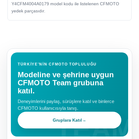
Y4CFM4004A0179 model kodu ile listelenen CFMOTO
yedek parçasıdır.
TÜRKIYE'NIN CFMOTO TOPLULUĞU
Modeline ve şehrine uygun
CFMOTO Team grubuna
katıl.
Deneyimlerini paylaş, sürüşlere katıl ve binlerce
CFMOTO kullanıcısıyla tanış.
Gruplara Katıl
→