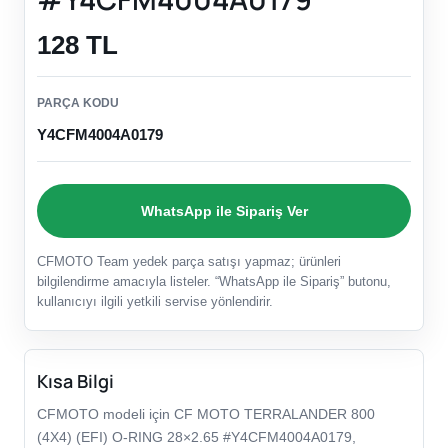
128 TL
PARÇA KODU
Y4CFM4004A0179
WhatsApp ile Sipariş Ver
CFMOTO Team yedek parça satışı yapmaz; ürünleri
bilgilendirme amacıyla listeler. “WhatsApp ile Sipariş” butonu,
kullanıcıyı ilgili yetkili servise yönlendirir.
Kısa Bilgi
CFMOTO modeli için CF MOTO TERRALANDER 800
(4X4) (EFI) O-RING 28×2.65 #Y4CFM4004A0179,