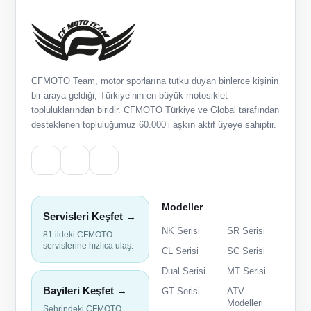
CFMOTO Team, motor sporlarına tutku duyan binlerce kişinin
bir araya geldiği, Türkiye’nin en büyük motosiklet
topluluklarından biridir. CFMOTO Türkiye ve Global tarafından
desteklenen topluluğumuz 60.000’i aşkın aktif üyeye sahiptir.
Modeller
Servisleri Keşfet →
NK Serisi
SR Serisi
81 ildeki CFMOTO
servislerine hızlıca ulaş.
CL Serisi
SC Serisi
Dual Serisi
MT Serisi
Bayileri Keşfet →
GT Serisi
ATV
Modelleri
Şehrindeki CFMOTO