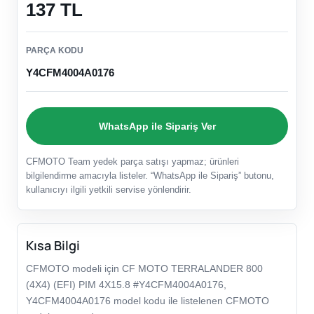
137 TL
PARÇA KODU
Y4CFM4004A0176
WhatsApp ile Sipariş Ver
CFMOTO Team yedek parça satışı yapmaz; ürünleri
bilgilendirme amacıyla listeler. “WhatsApp ile Sipariş” butonu,
kullanıcıyı ilgili yetkili servise yönlendirir.
Kısa Bilgi
CFMOTO modeli için CF MOTO TERRALANDER 800
(4X4) (EFI) PIM 4X15.8 #Y4CFM4004A0176,
Y4CFM4004A0176 model kodu ile listelenen CFMOTO