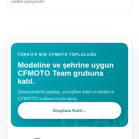
yedek parçasıdır.
TÜRKIYE'NIN CFMOTO TOPLULUĞU
Modeline ve şehrine uygun
CFMOTO Team grubuna
katıl.
Deneyimlerini paylaş, sürüşlere katıl ve binlerce
CFMOTO kullanıcısıyla tanış.
Gruplara Katıl
→