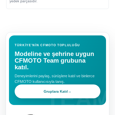
yedek parçasıdır.
TÜRKIYE'NIN CFMOTO TOPLULUĞU
Modeline ve şehrine uygun
CFMOTO Team grubuna
katıl.
Deneyimlerini paylaş, sürüşlere katıl ve binlerce
CFMOTO kullanıcısıyla tanış.
Gruplara Katıl
→