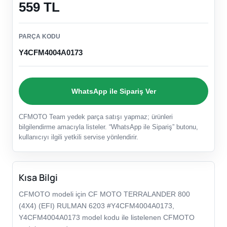
559 TL
PARÇA KODU
Y4CFM4004A0173
WhatsApp ile Sipariş Ver
CFMOTO Team yedek parça satışı yapmaz; ürünleri
bilgilendirme amacıyla listeler. “WhatsApp ile Sipariş” butonu,
kullanıcıyı ilgili yetkili servise yönlendirir.
Kısa Bilgi
CFMOTO modeli için CF MOTO TERRALANDER 800
(4X4) (EFI) RULMAN 6203 #Y4CFM4004A0173,
Y4CFM4004A0173 model kodu ile listelenen CFMOTO