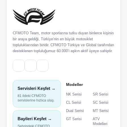
CFMOTO Team, motor sporlarına tutku duyan binlerce kişinin
bir araya geldiği, Türkiye’nin en büyük motosiklet
topluluklarından biridir. CFMOTO Türkiye ve Global tarafından
desteklenen topluluğumuz 60.000’i aşkın aktif üyeye sahiptir.
Modeller
Servisleri Keşfet →
NK Serisi
SR Serisi
81 ildeki CFMOTO
servislerine hızlıca ulaş.
CL Serisi
SC Serisi
Dual Serisi
MT Serisi
Bayileri Keşfet →
GT Serisi
ATV
Modelleri
Şehrindeki CFMOTO