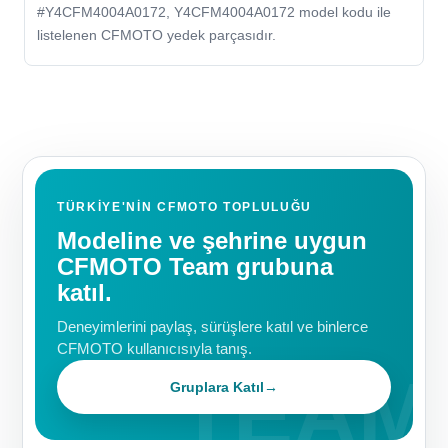
#Y4CFM4004A0172, Y4CFM4004A0172 model kodu ile
listelenen CFMOTO yedek parçasıdır.
TÜRKIYE'NIN CFMOTO TOPLULUĞU
Modeline ve şehrine uygun
CFMOTO Team grubuna
katıl.
Deneyimlerini paylaş, sürüşlere katıl ve binlerce
CFMOTO kullanıcısıyla tanış.
Gruplara Katıl
→