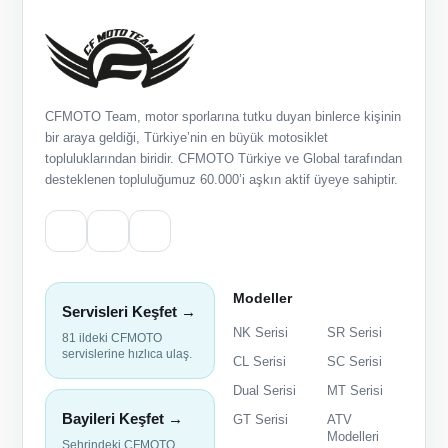
CFMOTO Team, motor sporlarına tutku duyan binlerce kişinin
bir araya geldiği, Türkiye’nin en büyük motosiklet
topluluklarından biridir. CFMOTO Türkiye ve Global tarafından
desteklenen topluluğumuz 60.000’i aşkın aktif üyeye sahiptir.
Modeller
Servisleri Keşfet →
NK Serisi
SR Serisi
81 ildeki CFMOTO
servislerine hızlıca ulaş.
CL Serisi
SC Serisi
Dual Serisi
MT Serisi
Bayileri Keşfet →
GT Serisi
ATV
Modelleri
Şehrindeki CFMOTO