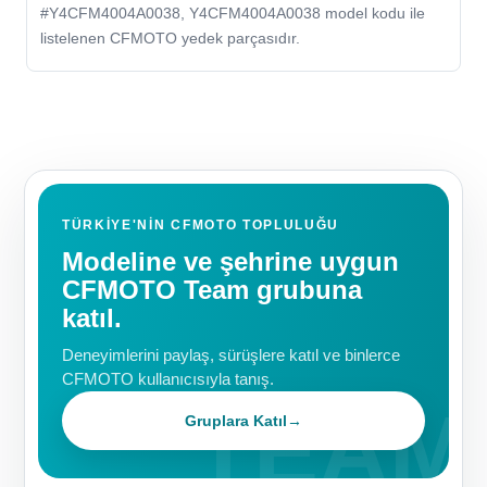
#Y4CFM4004A0038, Y4CFM4004A0038 model kodu ile
listelenen CFMOTO yedek parçasıdır.
TÜRKIYE'NIN CFMOTO TOPLULUĞU
Modeline ve şehrine uygun
CFMOTO Team grubuna
katıl.
Deneyimlerini paylaş, sürüşlere katıl ve binlerce
CFMOTO kullanıcısıyla tanış.
Gruplara Katıl
→