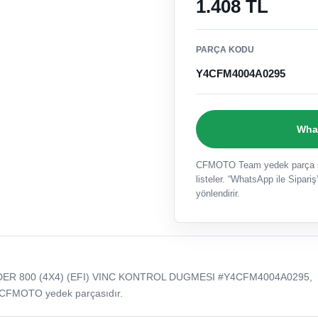
1.408 TL
PARÇA KODU
Y4CFM4004A0295
What
CFMOTO Team yedek parça sat
listeler. “WhatsApp ile Sipariş”
yönlendirir.
ER 800 (4X4) (EFI) VINC KONTROL DUGMESI #Y4CFM4004A0295,
 CFMOTO yedek parçasıdır.