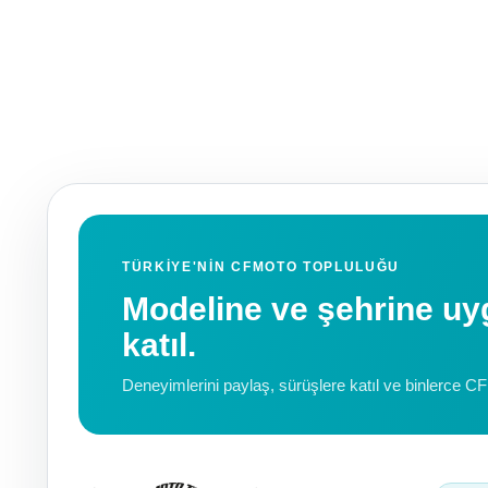
TÜRKIYE'NIN CFMOTO TOPLULUĞU
Modeline ve şehrine 
katıl.
Deneyimlerini paylaş, sürüşlere katıl ve binlerce C