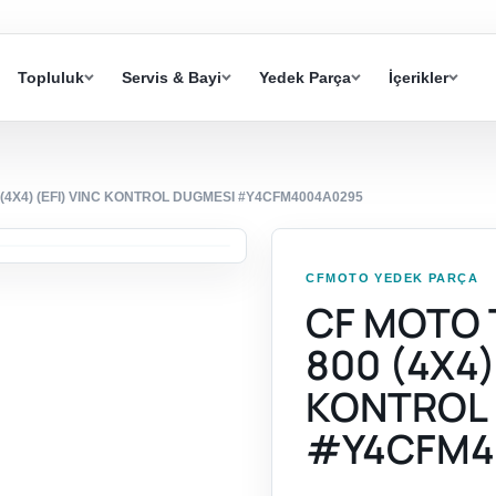
Topluluk
Servis & Bayi
Yedek Parça
İçerikler
4X4) (EFI) VINC KONTROL DUGMESI #Y4CFM4004A0295
CFMOTO YEDEK PARÇA
CF MOTO
800 (4X4)
KONTROL
#Y4CFM4