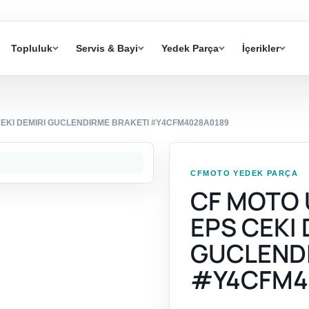
Topluluk
Servis & Bayi
Yedek Parça
İçerikler
CEKI DEMIRI GUCLENDIRME BRAKETI #Y4CFM4028A0189
CFMOTO YEDEK PARÇA
CF MOTO 
EPS CEKI 
GUCLENDI
#Y4CFM4