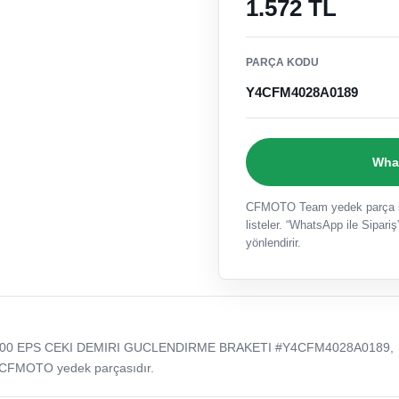
1.572 TL
PARÇA KODU
Y4CFM4028A0189
What
CFMOTO Team yedek parça sat
listeler. “WhatsApp ile Sipariş”
yönlendirir.
000 EPS CEKI DEMIRI GUCLENDIRME BRAKETI #Y4CFM4028A0189,
 CFMOTO yedek parçasıdır.