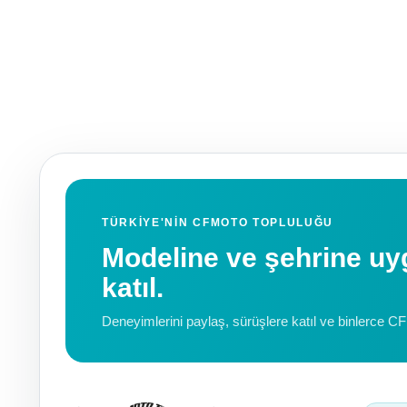
TÜRKIYE'NIN CFMOTO TOPLULUĞU
Modeline ve şehrine 
katıl.
Deneyimlerini paylaş, sürüşlere katıl ve binlerce C