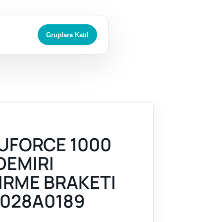
Gruplara Katıl
UFORCE 1000
DEMIRI
RME BRAKETI
028A0189