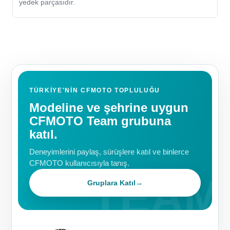
yedek parçasıdır.
TÜRKIYE'NIN CFMOTO TOPLULUĞU
Modeline ve şehrine uygun
CFMOTO Team grubuna
katıl.
Deneyimlerini paylaş, sürüşlere katıl ve binlerce
CFMOTO kullanıcısıyla tanış.
Gruplara Katıl
→