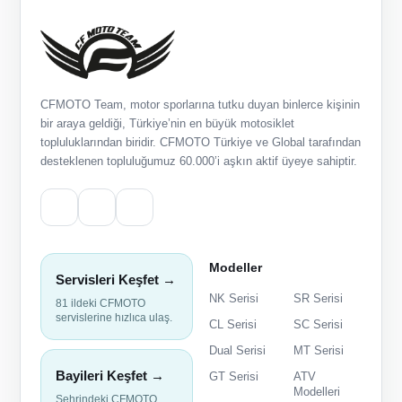
CFMOTO Team, motor sporlarına tutku duyan binlerce kişinin
bir araya geldiği, Türkiye’nin en büyük motosiklet
topluluklarından biridir. CFMOTO Türkiye ve Global tarafından
desteklenen topluluğumuz 60.000’i aşkın aktif üyeye sahiptir.
Modeller
Servisleri Keşfet →
NK Serisi
SR Serisi
81 ildeki CFMOTO
servislerine hızlıca ulaş.
CL Serisi
SC Serisi
Dual Serisi
MT Serisi
Bayileri Keşfet →
GT Serisi
ATV
Modelleri
Şehrindeki CFMOTO