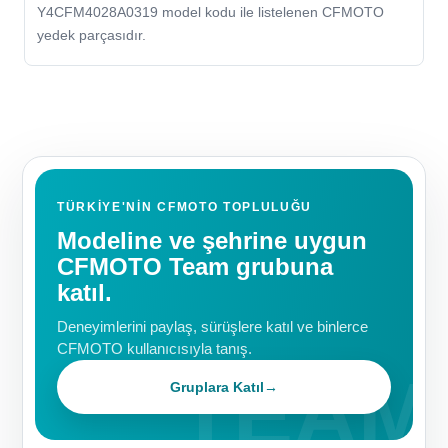
Y4CFM4028A0319 model kodu ile listelenen CFMOTO
yedek parçasıdır.
TÜRKIYE'NIN CFMOTO TOPLULUĞU
Modeline ve şehrine uygun
CFMOTO Team grubuna
katıl.
Deneyimlerini paylaş, sürüşlere katıl ve binlerce
CFMOTO kullanıcısıyla tanış.
Gruplara Katıl
→