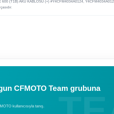
E 600 (T1B) AKU KABLOSU (+) #Y4CFM4034A0124, Y4CFM4034A01
çasıdır.
uygun CFMOTO Team grubuna
FMOTO kullanıcısıyla tanış.