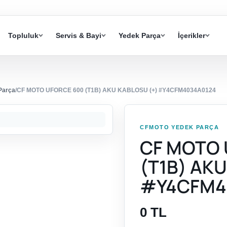
Topluluk
Servis & Bayi
Yedek Parça
İçerikler
Parça
/
CF MOTO UFORCE 600 (T1B) AKU KABLOSU (+) #Y4CFM4034A0124
CFMOTO YEDEK PARÇA
CF MOTO 
(T1B) AK
#Y4CFM4
0 TL