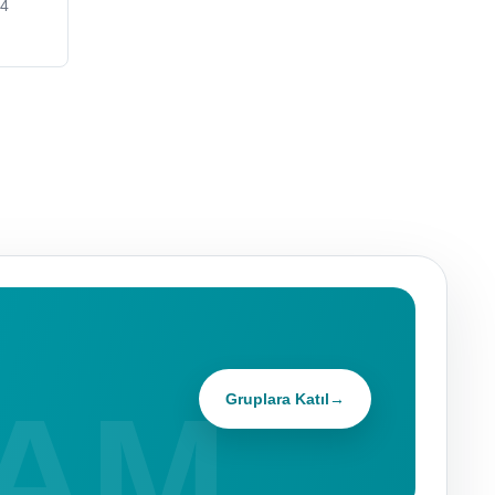
24
Gruplara Katıl
→