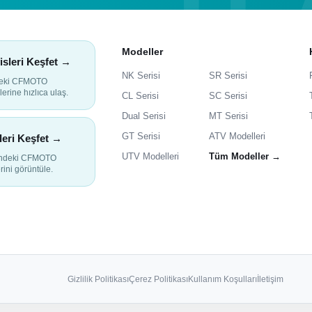
Modeller
isleri Keşfet →
NK Serisi
SR Serisi
deki CFMOTO
lerine hızlıca ulaş.
CL Serisi
SC Serisi
Dual Serisi
MT Serisi
GT Serisi
ATV Modelleri
leri Keşfet →
UTV Modelleri
Tüm Modeller →
indeki CFMOTO
rini görüntüle.
Gizlilik Politikası
Çerez Politikası
Kullanım Koşulları
İletişim