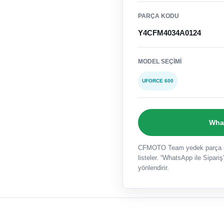
PARÇA KODU
Y4CFM4034A0124
MODEL SEÇIMI
UFORCE 600
What
CFMOTO Team yedek parça sat
listeler. “WhatsApp ile Sipariş”
yönlendirir.