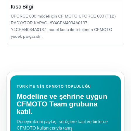
Kısa Bilgi
UFORCE 600 modeli için CF MOTO UFORCE 600 (T1B)
RADYATOR KAPAGI #Y4CFM4034A0137,
Y4CFM4034A0137 model kodu ile listelenen CFMOTO
yedek parçasıdır.
TÜRKIYE'NIN CFMOTO TOPLULUĞU
Modeline ve şehrine uygun
CFMOTO Team grubuna
katıl.
Deneyimlerini paylaş, sürüşlere katıl ve binlerce
CFMOTO kullanıcısıyla tanış.