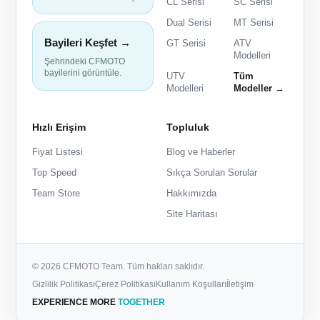
CL Serisi
SC Serisi
Dual Serisi
MT Serisi
Bayileri Keşfet →
GT Serisi
ATV
Modelleri
Şehrindeki CFMOTO
bayilerini görüntüle.
UTV
Tüm
Modelleri
Modeller →
Hızlı Erişim
Topluluk
Fiyat Listesi
Blog ve Haberler
Top Speed
Sıkça Sorulan Sorular
Team Store
Hakkımızda
Site Haritası
© 2026 CFMOTO Team. Tüm hakları saklıdır.
Gizlilik Politikası
Çerez Politikası
Kullanım Koşulları
İletişim
EXPERIENCE MORE
TOGETHER