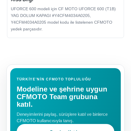
UFORCE 600 modeli için CF MOTO UFORCE 600 (T1B)
YAG DOLUM KAPAGI #Y4CFM4034A0205,
Y4CFM4034A0205 model kodu ile listelenen CFMOTO
yedek parçasıdır.
TÜRKIYE'NIN CFMOTO TOPLULUĞU
Modeline ve şehrine uygun
CFMOTO Team grubuna
katıl.
Deneyimlerini paylaş, sürüşlere katıl ve binlerce
CFMOTO kullanıcısıyla tanış.