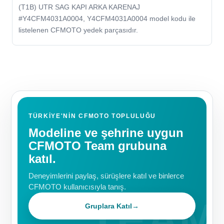
(T1B) UTR SAG KAPI ARKA KARENAJ
#Y4CFM4031A0004, Y4CFM4031A0004 model kodu ile
listelenen CFMOTO yedek parçasıdır.
TÜRKIYE'NIN CFMOTO TOPLULUĞU
Modeline ve şehrine uygun
CFMOTO Team grubuna
katıl.
Deneyimlerini paylaş, sürüşlere katıl ve binlerce
CFMOTO kullanıcısıyla tanış.
Gruplara Katıl
→