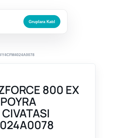
Gruplara Katıl
I #Y4CFM4024A0078
ZFORCE 800 EX
) POYRA
 CIVATASI
024A0078