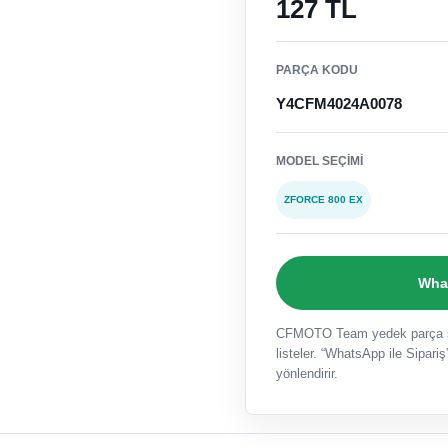
127 TL
PARÇA KODU
Y4CFM4024A0078
MODEL SEÇIMI
ZFORCE 800 EX
What
CFMOTO Team yedek parça sat
listeler. “WhatsApp ile Sipariş”
yönlendirir.