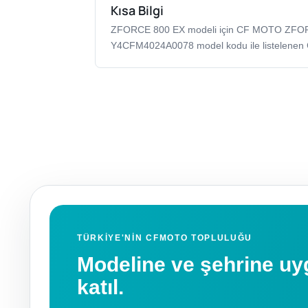
Kısa Bilgi
ZFORCE 800 EX modeli için CF MOTO ZFO
Y4CFM4024A0078 model kodu ile listelenen
TÜRKIYE'NIN CFMOTO TOPLULUĞU
Modeline ve şehrine 
katıl.