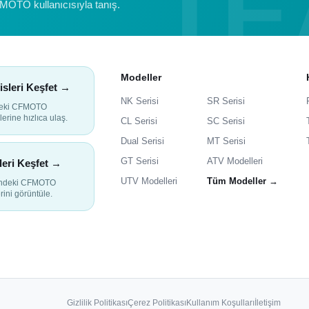
FMOTO kullanıcısıyla tanış.
Modeller
isleri Keşfet →
NK Serisi
SR Serisi
deki CFMOTO
lerine hızlıca ulaş.
CL Serisi
SC Serisi
Dual Serisi
MT Serisi
GT Serisi
ATV Modelleri
leri Keşfet →
UTV Modelleri
Tüm Modeller →
indeki CFMOTO
rini görüntüle.
Gizlilik Politikası
Çerez Politikası
Kullanım Koşulları
İletişim