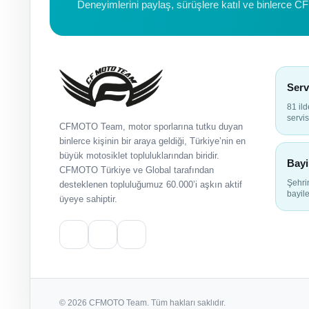
Deneyimlerini paylaş, sürüşlere katıl ve binlerce C
Serv
81 il
servis
CFMOTO Team, motor sporlarına tutku duyan
binlerce kişinin bir araya geldiği, Türkiye’nin en
büyük motosiklet topluluklarından biridir.
Bayi
CFMOTO Türkiye ve Global tarafından
Şehr
desteklenen topluluğumuz 60.000’i aşkın aktif
bayile
üyeye sahiptir.
© 2026 CFMOTO Team. Tüm hakları saklıdır.