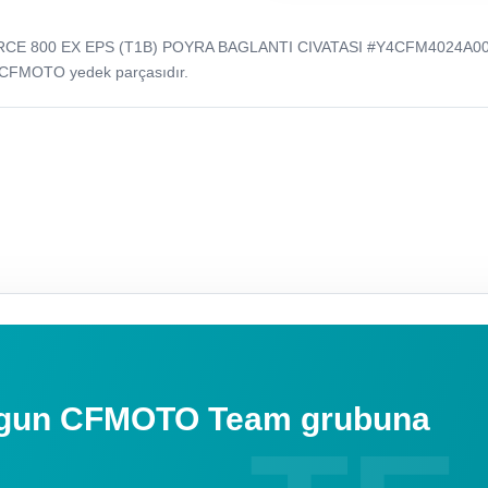
RCE 800 EX EPS (T1B) POYRA BAGLANTI CIVATASI #Y4CFM4024A00
 CFMOTO yedek parçasıdır.
uygun CFMOTO Team grubuna