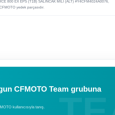
RCE 800 EX EPS (T1B) SALINCAK MILI (ALT) #Y4CFM4024A0076,
 CFMOTO yedek parçasıdır.
uygun CFMOTO Team grubuna
FMOTO kullanıcısıyla tanış.