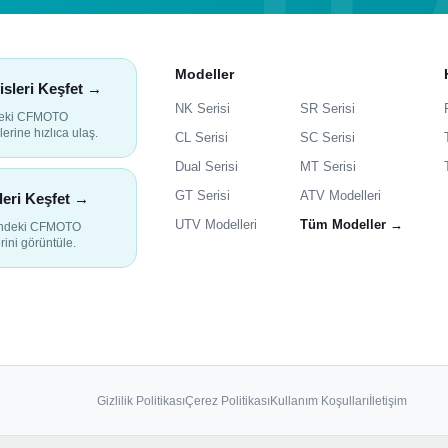
Modeller
isleri Keşfet →
NK Serisi
SR Serisi
deki CFMOTO
lerine hızlıca ulaş.
CL Serisi
SC Serisi
Dual Serisi
MT Serisi
GT Serisi
ATV Modelleri
leri Keşfet →
UTV Modelleri
Tüm Modeller →
indeki CFMOTO
rini görüntüle.
Gizlilik Politikası
Çerez Politikası
Kullanım Koşulları
İletişim