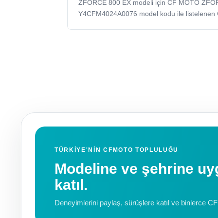
ZFORCE 800 EX modeli için CF MOTO ZFO
Y4CFM4024A0076 model kodu ile listelenen
TÜRKIYE'NIN CFMOTO TOPLULUĞU
Modeline ve şehrine 
katıl.
Deneyimlerini paylaş, sürüşlere katıl ve binlerce C