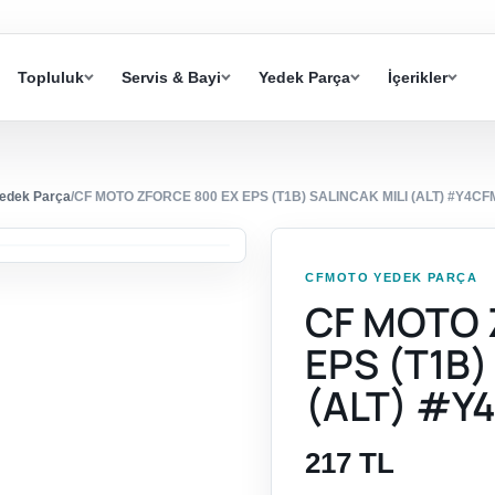
Topluluk
Servis & Bayi
Yedek Parça
İçerikler
edek Parça
/
CF MOTO ZFORCE 800 EX EPS (T1B) SALINCAK MILI (ALT) #Y4C
CFMOTO YEDEK PARÇA
CF MOTO 
EPS (T1B)
(ALT) #Y
217 TL