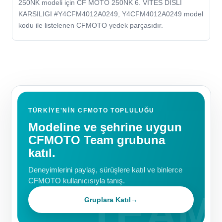
250NK modeli için CF MOTO 250NK 6. VITES DISLI
KARSILIGI #Y4CFM4012A0249, Y4CFM4012A0249 model
kodu ile listelenen CFMOTO yedek parçasıdır.
TÜRKIYE'NIN CFMOTO TOPLULUĞU
Modeline ve şehrine uygun
CFMOTO Team grubuna
katıl.
Deneyimlerini paylaş, sürüşlere katıl ve binlerce
CFMOTO kullanıcısıyla tanış.
Gruplara Katıl
→