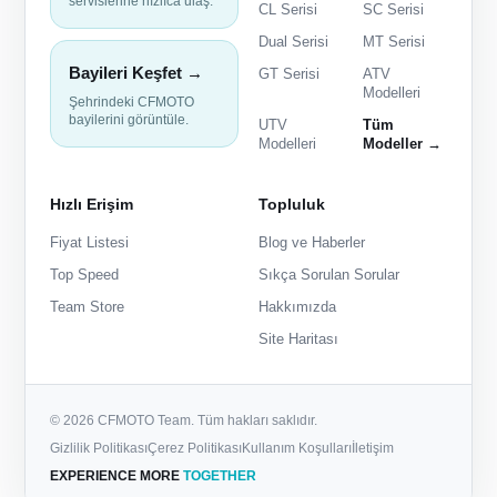
servislerine hızlıca ulaş.
CL Serisi
SC Serisi
Dual Serisi
MT Serisi
Bayileri Keşfet →
GT Serisi
ATV
Modelleri
Şehrindeki CFMOTO
bayilerini görüntüle.
UTV
Tüm
Modelleri
Modeller →
Hızlı Erişim
Topluluk
Fiyat Listesi
Blog ve Haberler
Top Speed
Sıkça Sorulan Sorular
Team Store
Hakkımızda
Site Haritası
© 2026 CFMOTO Team. Tüm hakları saklıdır.
Gizlilik Politikası
Çerez Politikası
Kullanım Koşulları
İletişim
EXPERIENCE MORE
TOGETHER