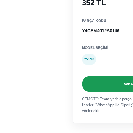
352 TL
PARÇA KODU
Y4CFM4012A0146
MODEL SEÇIMI
250NK
What
CFMOTO Team yedek parça sat
listeler. “WhatsApp ile Sipariş”
yönlendirir.