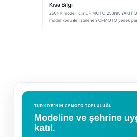
Kısa Bilgi
250NK modeli için CF MOTO 250NK YAKI
model kodu ile listelenen CFMOTO yedek par
TÜRKIYE'NIN CFMOTO TOPLULUĞU
Modeline ve şehrine 
katıl.