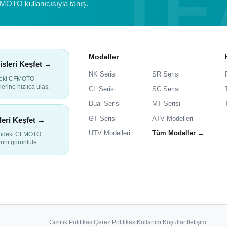
FMOTO kullanıcısıyla tanış.
Modeller
isleri Keşfet →
NK Serisi
SR Serisi
deki CFMOTO
lerine hızlıca ulaş.
CL Serisi
SC Serisi
Dual Serisi
MT Serisi
GT Serisi
ATV Modelleri
leri Keşfet →
UTV Modelleri
Tüm Modeller →
indeki CFMOTO
rini görüntüle.
Gizlilik Politikası
Çerez Politikası
Kullanım Koşulları
İletişim