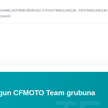
T BUHARLASTIRMA BORUSU II #Y4CFM4012A0146, Y4CFM4012A0146
çasıdır.
uygun CFMOTO Team grubuna