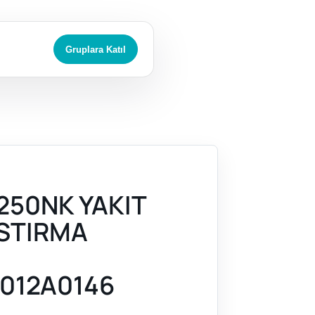
Gruplara Katıl
250NK YAKIT
STIRMA
I
012A0146