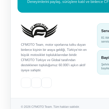
Deneyimlerini paylaş, sürüşlere katıl ve binlerce C
Serv
81 il
servis
CFMOTO Team, motor sporlarına tutku duyan
binlerce kişinin bir araya geldiği, Türkiye’nin en
büyük motosiklet topluluklarından biridir.
Bayi
CFMOTO Türkiye ve Global tarafından
Şehr
desteklenen topluluğumuz 60.000’i aşkın aktif
bayile
üyeye sahiptir.
© 2026 CFMOTO Team. Tüm hakları saklıdır.