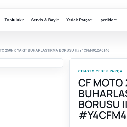
Topluluk
Servis & Bayi
Yedek Parça
İçerikler
TO 250NK YAKIT BUHARLASTIRMA BORUSU II #Y4CFM4012A0146
CFMOTO YEDEK PARÇA
CF MOTO 
BUHARLA
BORUSU I
#Y4CFM4