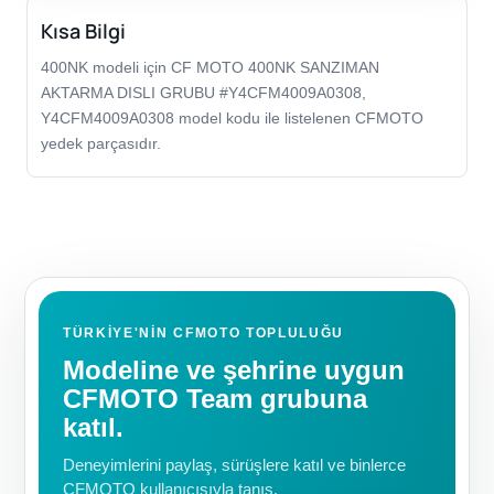
Kısa Bilgi
400NK modeli için CF MOTO 400NK SANZIMAN
AKTARMA DISLI GRUBU #Y4CFM4009A0308,
Y4CFM4009A0308 model kodu ile listelenen CFMOTO
yedek parçasıdır.
TÜRKIYE'NIN CFMOTO TOPLULUĞU
Modeline ve şehrine uygun
CFMOTO Team grubuna
katıl.
Deneyimlerini paylaş, sürüşlere katıl ve binlerce
CFMOTO kullanıcısıyla tanış.