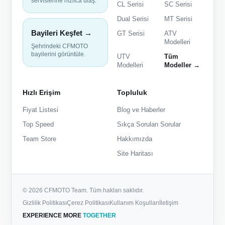
servislerine hızlıca ulaş.
CL Serisi
SC Serisi
Dual Serisi
MT Serisi
Bayileri Keşfet →
GT Serisi
ATV
Modelleri
Şehrindeki CFMOTO
bayilerini görüntüle.
UTV
Tüm
Modelleri
Modeller →
Hızlı Erişim
Topluluk
Fiyat Listesi
Blog ve Haberler
Top Speed
Sıkça Sorulan Sorular
Team Store
Hakkımızda
Site Haritası
© 2026 CFMOTO Team. Tüm hakları saklıdır.
Gizlilik Politikası
Çerez Politikası
Kullanım Koşulları
İletişim
EXPERIENCE MORE
TOGETHER