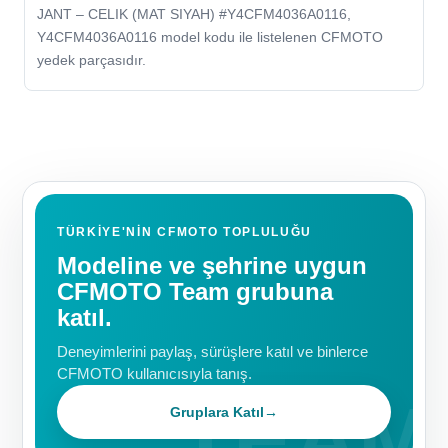
JANT – CELIK (MAT SIYAH) #Y4CFM4036A0116,
Y4CFM4036A0116 model kodu ile listelenen CFMOTO
yedek parçasıdır.
TÜRKIYE'NIN CFMOTO TOPLULUĞU
Modeline ve şehrine uygun
CFMOTO Team grubuna
katıl.
Deneyimlerini paylaş, sürüşlere katıl ve binlerce
CFMOTO kullanıcısıyla tanış.
Gruplara Katıl
→