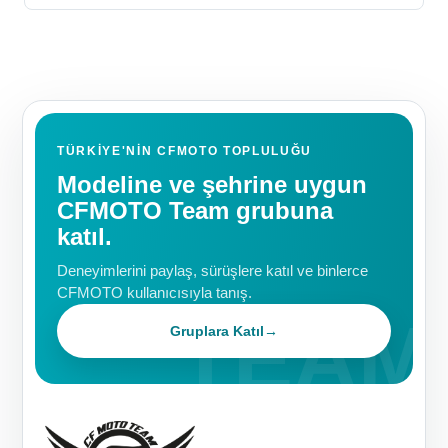
TÜRKIYE'NIN CFMOTO TOPLULUĞU
Modeline ve şehrine uygun
CFMOTO Team grubuna
katıl.
Deneyimlerini paylaş, sürüşlere katıl ve binlerce
CFMOTO kullanıcısıyla tanış.
Gruplara Katıl
→