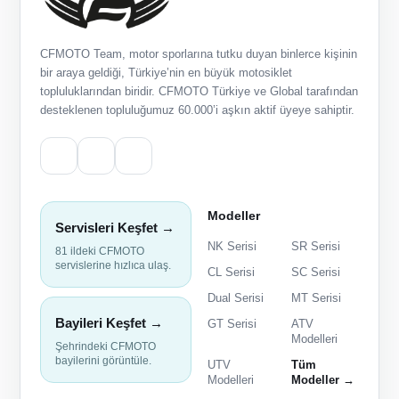
CFMOTO Team, motor sporlarına tutku duyan binlerce kişinin
bir araya geldiği, Türkiye’nin en büyük motosiklet
topluluklarından biridir. CFMOTO Türkiye ve Global tarafından
desteklenen topluluğumuz 60.000’i aşkın aktif üyeye sahiptir.
Modeller
Servisleri Keşfet →
NK Serisi
SR Serisi
81 ildeki CFMOTO
servislerine hızlıca ulaş.
CL Serisi
SC Serisi
Dual Serisi
MT Serisi
Bayileri Keşfet →
GT Serisi
ATV
Modelleri
Şehrindeki CFMOTO
bayilerini görüntüle.
UTV
Tüm
Modelleri
Modeller →