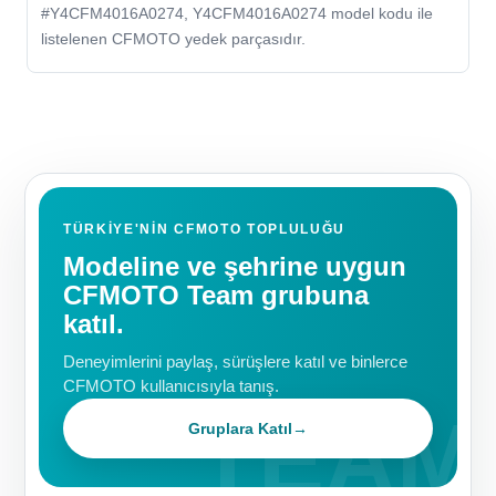
#Y4CFM4016A0274, Y4CFM4016A0274 model kodu ile
listelenen CFMOTO yedek parçasıdır.
TÜRKIYE'NIN CFMOTO TOPLULUĞU
Modeline ve şehrine uygun
CFMOTO Team grubuna
katıl.
Deneyimlerini paylaş, sürüşlere katıl ve binlerce
CFMOTO kullanıcısıyla tanış.
Gruplara Katıl
→