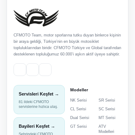
CFMOTO Team, motor sporlarına tutku duyan binlerce kişinin
bir araya geldiği, Türkiye’nin en büyük motosiklet
topluluklarından biridir. CFMOTO Türkiye ve Global tarafından
desteklenen topluluğumuz 60.000’i aşkın aktif üyeye sahiptir.
Modeller
Servisleri Keşfet →
NK Serisi
SR Serisi
81 ildeki CFMOTO
servislerine hızlıca ulaş.
CL Serisi
SC Serisi
Dual Serisi
MT Serisi
Bayileri Keşfet →
GT Serisi
ATV
Modelleri
Şehrindeki CFMOTO