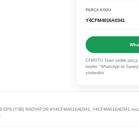
PARÇA KODU
Y4CFM4016A0341
What
CFMOTO Team yedek parça sat
listeler. “WhatsApp ile Sipariş”
yönlendirir.
0 EPS (T3B) RADYATOR #Y4CFM4016A0341, Y4CFM4016A0341 mod
.