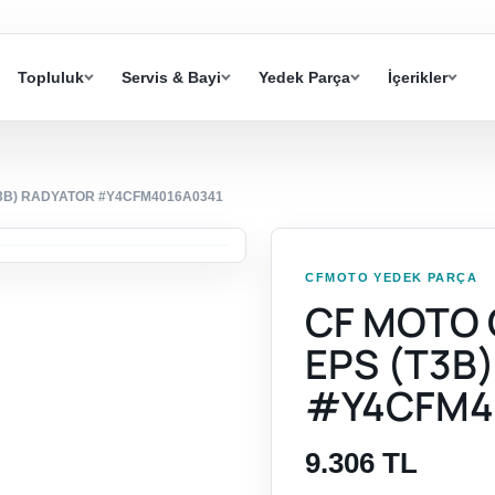
Topluluk
Servis & Bayi
Yedek Parça
İçerikler
T3B) RADYATOR #Y4CFM4016A0341
CFMOTO YEDEK PARÇA
CF MOTO 
EPS (T3B
#Y4CFM4
9.306 TL