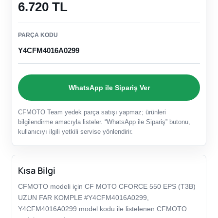
6.720 TL
PARÇA KODU
Y4CFM4016A0299
WhatsApp ile Sipariş Ver
CFMOTO Team yedek parça satışı yapmaz; ürünleri
bilgilendirme amacıyla listeler. “WhatsApp ile Sipariş” butonu,
kullanıcıyı ilgili yetkili servise yönlendirir.
Kısa Bilgi
CFMOTO modeli için CF MOTO CFORCE 550 EPS (T3B)
UZUN FAR KOMPLE #Y4CFM4016A0299,
Y4CFM4016A0299 model kodu ile listelenen CFMOTO