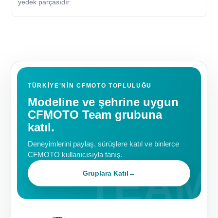
yedek parçasıdır.
TÜRKIYE'NIN CFMOTO TOPLULUĞU
Modeline ve şehrine uygun
CFMOTO Team grubuna
katıl.
Deneyimlerini paylaş, sürüşlere katıl ve binlerce
CFMOTO kullanıcısıyla tanış.
Gruplara Katıl
→