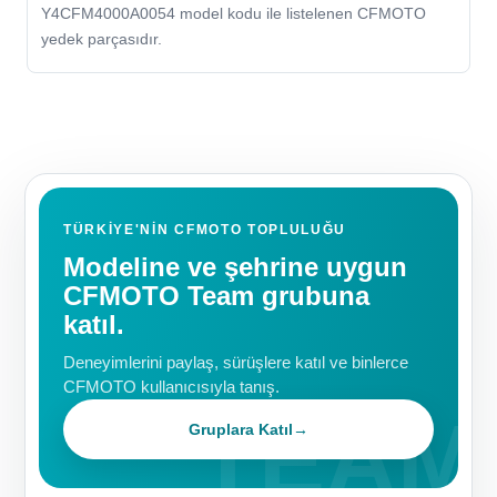
Y4CFM4000A0054 model kodu ile listelenen CFMOTO
yedek parçasıdır.
TÜRKIYE'NIN CFMOTO TOPLULUĞU
Modeline ve şehrine uygun
CFMOTO Team grubuna
katıl.
Deneyimlerini paylaş, sürüşlere katıl ve binlerce
CFMOTO kullanıcısıyla tanış.
Gruplara Katıl
→