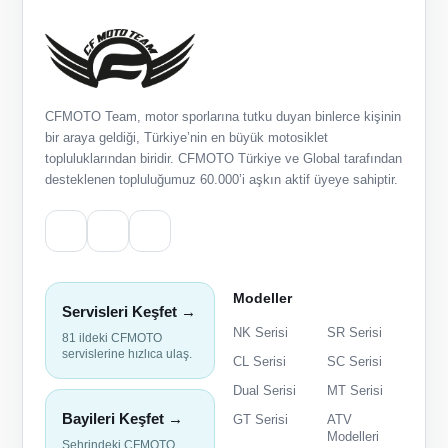
CFMOTO Team, motor sporlarına tutku duyan binlerce kişinin
bir araya geldiği, Türkiye’nin en büyük motosiklet
topluluklarından biridir. CFMOTO Türkiye ve Global tarafından
desteklenen topluluğumuz 60.000’i aşkın aktif üyeye sahiptir.
Modeller
Servisleri Keşfet →
NK Serisi
SR Serisi
81 ildeki CFMOTO
servislerine hızlıca ulaş.
CL Serisi
SC Serisi
Dual Serisi
MT Serisi
Bayileri Keşfet →
GT Serisi
ATV
Modelleri
Şehrindeki CFMOTO