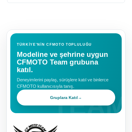
TÜRKIYE'NIN CFMOTO TOPLULUĞU
Modeline ve şehrine uygun
CFMOTO Team grubuna
katıl.
Deneyimlerini paylaş, sürüşlere katıl ve binlerce
CFMOTO kullanıcısıyla tanış.
Gruplara Katıl
→