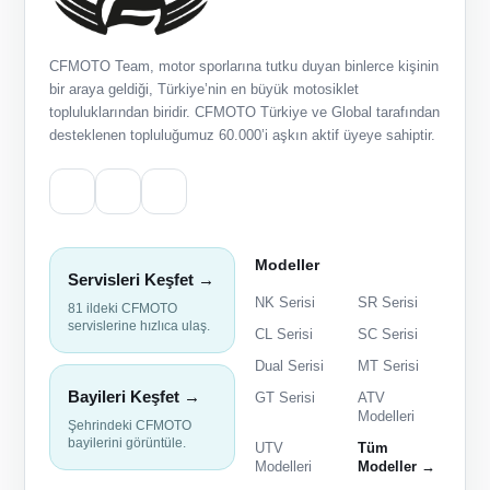
CFMOTO Team, motor sporlarına tutku duyan binlerce kişinin
bir araya geldiği, Türkiye’nin en büyük motosiklet
topluluklarından biridir. CFMOTO Türkiye ve Global tarafından
desteklenen topluluğumuz 60.000’i aşkın aktif üyeye sahiptir.
Modeller
Servisleri Keşfet →
NK Serisi
SR Serisi
81 ildeki CFMOTO
servislerine hızlıca ulaş.
CL Serisi
SC Serisi
Dual Serisi
MT Serisi
Bayileri Keşfet →
GT Serisi
ATV
Modelleri
Şehrindeki CFMOTO
bayilerini görüntüle.
UTV
Tüm
Modelleri
Modeller →