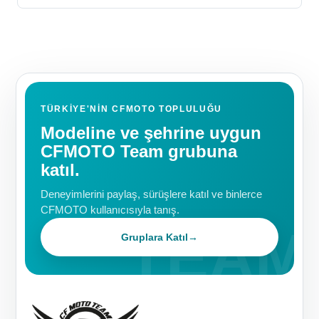
TÜRKIYE'NIN CFMOTO TOPLULUĞU
Modeline ve şehrine uygun
CFMOTO Team grubuna
katıl.
Deneyimlerini paylaş, sürüşlere katıl ve binlerce
CFMOTO kullanıcısıyla tanış.
Gruplara Katıl
→