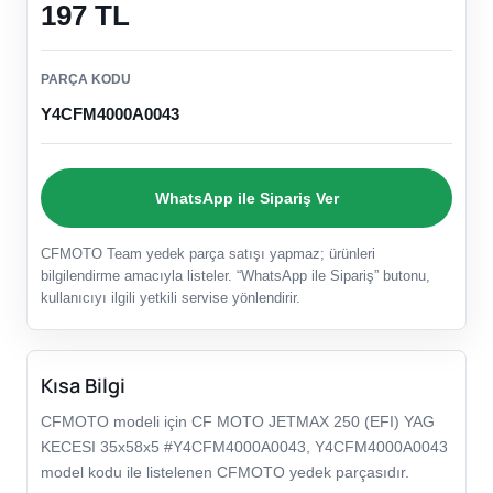
197 TL
PARÇA KODU
Y4CFM4000A0043
WhatsApp ile Sipariş Ver
CFMOTO Team yedek parça satışı yapmaz; ürünleri
bilgilendirme amacıyla listeler. “WhatsApp ile Sipariş” butonu,
kullanıcıyı ilgili yetkili servise yönlendirir.
Kısa Bilgi
CFMOTO modeli için CF MOTO JETMAX 250 (EFI) YAG
KECESI 35x58x5 #Y4CFM4000A0043, Y4CFM4000A0043
model kodu ile listelenen CFMOTO yedek parçasıdır.