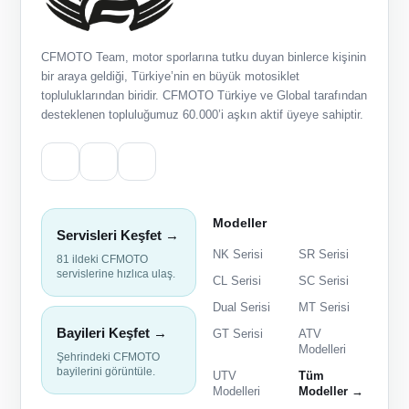
CFMOTO Team, motor sporlarına tutku duyan binlerce kişinin
bir araya geldiği, Türkiye’nin en büyük motosiklet
topluluklarından biridir. CFMOTO Türkiye ve Global tarafından
desteklenen topluluğumuz 60.000’i aşkın aktif üyeye sahiptir.
Modeller
Servisleri Keşfet →
NK Serisi
SR Serisi
81 ildeki CFMOTO
servislerine hızlıca ulaş.
CL Serisi
SC Serisi
Dual Serisi
MT Serisi
Bayileri Keşfet →
GT Serisi
ATV
Modelleri
Şehrindeki CFMOTO
bayilerini görüntüle.
UTV
Tüm
Modelleri
Modeller →