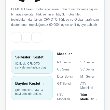
CFMOTO Team, motor sporlarına tutku duyan binlerce kişinin
bir araya geldiği, Türkiye’nin en büyük motosiklet
topluluklarından biridir. CFMOTO Türkiye ve Global tarafından
desteklenen topluluğumuz 60.000’i aşkın aktif üyeye sahiptir.
Modeller
Servisleri Keşfet →
NK Serisi
SR Serisi
81 ildeki CFMOTO
servislerine hızlıca ulaş.
CL Serisi
SC Serisi
Dual Serisi
MT Serisi
Bayileri Keşfet →
GT Serisi
ATV
Modelleri
Şehrindeki CFMOTO
bayilerini görüntüle.
UTV
Tüm
Modelleri
Modeller →