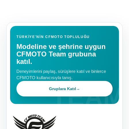
TÜRKIYE'NIN CFMOTO TOPLULUĞU
Modeline ve şehrine uygun
CFMOTO Team grubuna
katıl.
Deneyimlerini paylaş, sürüşlere katıl ve binlerce
CFMOTO kullanıcısıyla tanış.
Gruplara Katıl
→