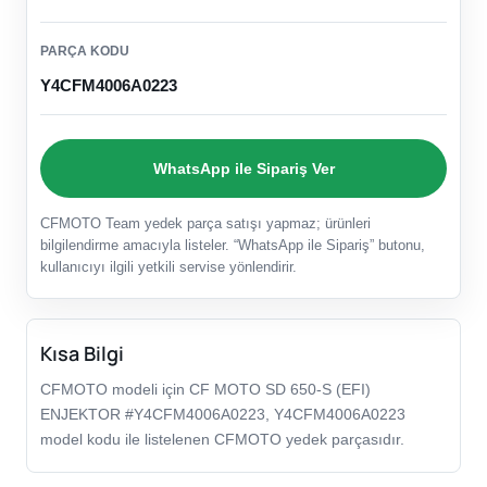
PARÇA KODU
Y4CFM4006A0223
WhatsApp ile Sipariş Ver
CFMOTO Team yedek parça satışı yapmaz; ürünleri
bilgilendirme amacıyla listeler. “WhatsApp ile Sipariş” butonu,
kullanıcıyı ilgili yetkili servise yönlendirir.
Kısa Bilgi
CFMOTO modeli için CF MOTO SD 650-S (EFI)
ENJEKTOR #Y4CFM4006A0223, Y4CFM4006A0223
model kodu ile listelenen CFMOTO yedek parçasıdır.