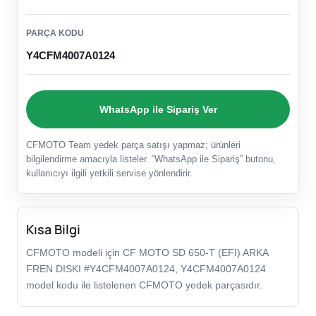
PARÇA KODU
Y4CFM4007A0124
WhatsApp ile Sipariş Ver
CFMOTO Team yedek parça satışı yapmaz; ürünleri
bilgilendirme amacıyla listeler. “WhatsApp ile Sipariş” butonu,
kullanıcıyı ilgili yetkili servise yönlendirir.
Kısa Bilgi
CFMOTO modeli için CF MOTO SD 650-T (EFI) ARKA
FREN DISKI #Y4CFM4007A0124, Y4CFM4007A0124
model kodu ile listelenen CFMOTO yedek parçasıdır.