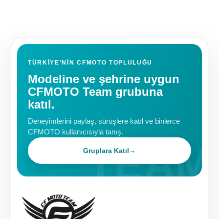
TÜRKIYE'NIN CFMOTO TOPLULUĞU
Modeline ve şehrine uygun
CFMOTO Team grubuna
katıl.
Deneyimlerini paylaş, sürüşlere katıl ve binlerce
CFMOTO kullanıcısıyla tanış.
Gruplara Katıl
→