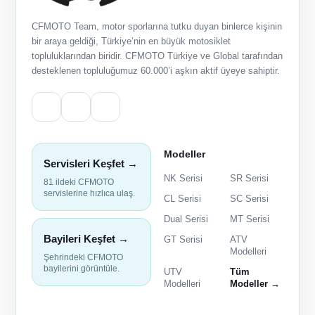
CFMOTO Team, motor sporlarına tutku duyan binlerce kişinin
bir araya geldiği, Türkiye’nin en büyük motosiklet
topluluklarından biridir. CFMOTO Türkiye ve Global tarafından
desteklenen topluluğumuz 60.000’i aşkın aktif üyeye sahiptir.
Modeller
Servisleri Keşfet →
NK Serisi
SR Serisi
81 ildeki CFMOTO
servislerine hızlıca ulaş.
CL Serisi
SC Serisi
Dual Serisi
MT Serisi
Bayileri Keşfet →
GT Serisi
ATV
Modelleri
Şehrindeki CFMOTO
bayilerini görüntüle.
UTV
Tüm
Modelleri
Modeller →