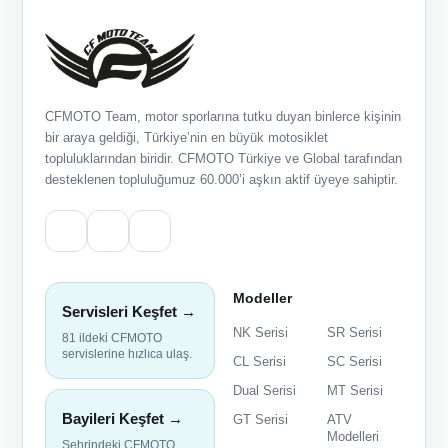
CFMOTO Team, motor sporlarına tutku duyan binlerce kişinin
bir araya geldiği, Türkiye’nin en büyük motosiklet
topluluklarından biridir. CFMOTO Türkiye ve Global tarafından
desteklenen topluluğumuz 60.000’i aşkın aktif üyeye sahiptir.
Modeller
Servisleri Keşfet →
NK Serisi
SR Serisi
81 ildeki CFMOTO
servislerine hızlıca ulaş.
CL Serisi
SC Serisi
Dual Serisi
MT Serisi
Bayileri Keşfet →
GT Serisi
ATV
Modelleri
Şehrindeki CFMOTO