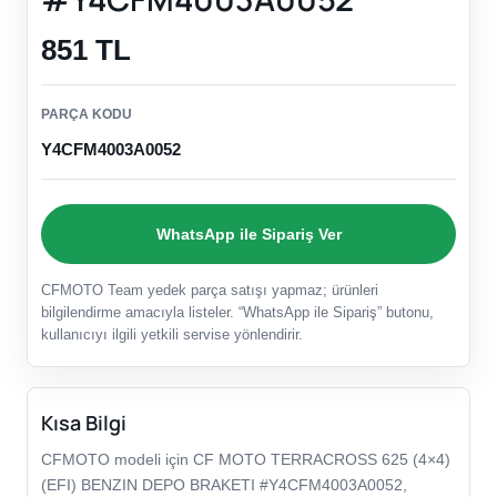
851 TL
PARÇA KODU
Y4CFM4003A0052
WhatsApp ile Sipariş Ver
CFMOTO Team yedek parça satışı yapmaz; ürünleri
bilgilendirme amacıyla listeler. “WhatsApp ile Sipariş” butonu,
kullanıcıyı ilgili yetkili servise yönlendirir.
Kısa Bilgi
CFMOTO modeli için CF MOTO TERRACROSS 625 (4×4)
(EFI) BENZIN DEPO BRAKETI #Y4CFM4003A0052,