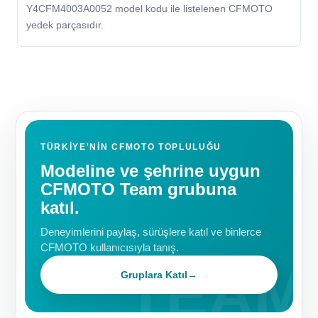
Y4CFM4003A0052 model kodu ile listelenen CFMOTO
yedek parçasıdır.
TÜRKIYE'NIN CFMOTO TOPLULUĞU
Modeline ve şehrine uygun
CFMOTO Team grubuna
katıl.
Deneyimlerini paylaş, sürüşlere katıl ve binlerce
CFMOTO kullanıcısıyla tanış.
Gruplara Katıl
→