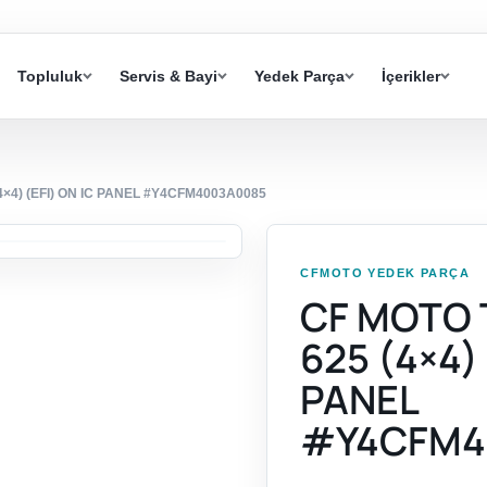
Topluluk
Servis & Bayi
Yedek Parça
İçerikler
4) (EFI) ON IC PANEL #Y4CFM4003A0085
CFMOTO YEDEK PARÇA
CF MOTO
625 (4×4) 
PANEL
#Y4CFM4