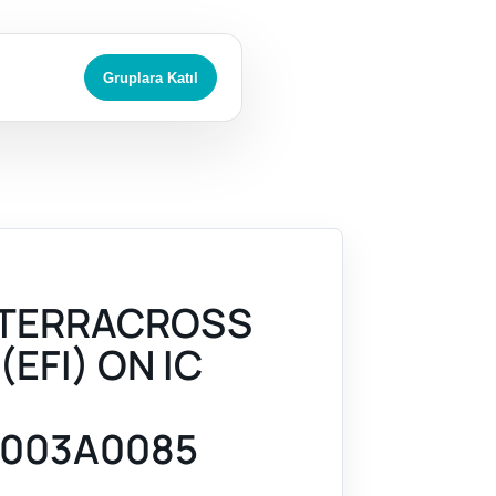
Gruplara Katıl
 TERRACROSS
(EFI) ON IC
003A0085