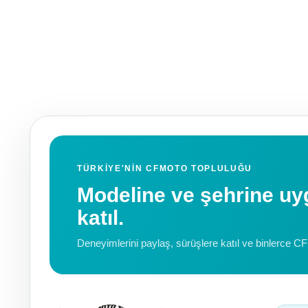
TÜRKIYE'NIN CFMOTO TOPLULUĞU
Modeline ve şehrine 
katıl.
Deneyimlerini paylaş, sürüşlere katıl ve binlerce C