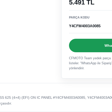
5.491 TL
PARÇA KODU
Y4CFM4003A0085
What
CFMOTO Team yedek parça sat
listeler. “WhatsApp ile Sipariş”
yönlendirir.
S 625 (4×4) (EFI) ON IC PANEL #Y4CFM4003A0085, Y4CFM4003A0
çasıdır.