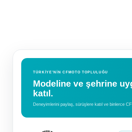
TÜRKIYE'NIN CFMOTO TOPLULUĞU
Modeline ve şehrine 
katıl.
Deneyimlerini paylaş, sürüşlere katıl ve binlerce C