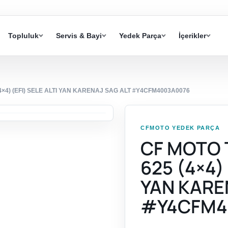
Topluluk
Servis & Bayi
Yedek Parça
İçerikler
×4) (EFI) SELE ALTI YAN KARENAJ SAG ALT #Y4CFM4003A0076
CFMOTO YEDEK PARÇA
CF MOTO
625 (4×4) 
YAN KARE
#Y4CFM4