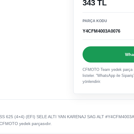
343 TL
PARÇA KODU
Y4CFM4003A0076
What
CFMOTO Team yedek parça sat
listeler. “WhatsApp ile Sipariş”
yönlendirir.
 625 (4×4) (EFI) SELE ALTI YAN KARENAJ SAG ALT #Y4CFM4003A
 CFMOTO yedek parçasıdır.