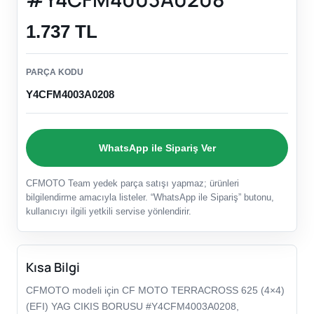
1.737 TL
PARÇA KODU
Y4CFM4003A0208
WhatsApp ile Sipariş Ver
CFMOTO Team yedek parça satışı yapmaz; ürünleri
bilgilendirme amacıyla listeler. “WhatsApp ile Sipariş” butonu,
kullanıcıyı ilgili yetkili servise yönlendirir.
Kısa Bilgi
CFMOTO modeli için CF MOTO TERRACROSS 625 (4×4)
(EFI) YAG CIKIS BORUSU #Y4CFM4003A0208,