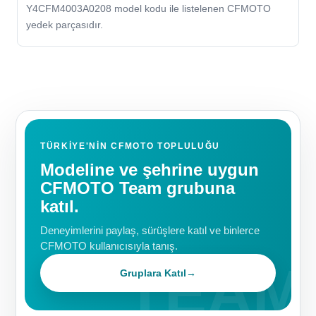
Y4CFM4003A0208 model kodu ile listelenen CFMOTO
yedek parçasıdır.
TÜRKIYE'NIN CFMOTO TOPLULUĞU
Modeline ve şehrine uygun
CFMOTO Team grubuna
katıl.
Deneyimlerini paylaş, sürüşlere katıl ve binlerce
CFMOTO kullanıcısıyla tanış.
Gruplara Katıl
→