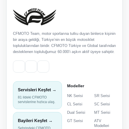
CFMOTO Team, motor sporlarına tutku duyan binlerce kişinin
bir araya geldiği, Türkiye’nin en büyük motosiklet
topluluklarından biridir. CFMOTO Türkiye ve Global tarafından
desteklenen topluluğumuz 60.000’i aşkın aktif üyeye sahiptir.
Modeller
Servisleri Keşfet →
NK Serisi
SR Serisi
81 ildeki CFMOTO
servislerine hızlıca ulaş.
CL Serisi
SC Serisi
Dual Serisi
MT Serisi
Bayileri Keşfet →
GT Serisi
ATV
Modelleri
Şehrindeki CFMOTO