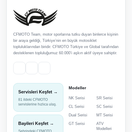
CFMOTO Team, motor sporlarına tutku duyan binlerce kişinin
bir araya geldiği, Türkiye’nin en büyük motosiklet
topluluklarından biridir. CFMOTO Türkiye ve Global tarafından
desteklenen topluluğumuz 60.000’i aşkın aktif üyeye sahiptir.
Modeller
Servisleri Keşfet →
NK Serisi
SR Serisi
81 ildeki CFMOTO
servislerine hızlıca ulaş.
CL Serisi
SC Serisi
Dual Serisi
MT Serisi
Bayileri Keşfet →
GT Serisi
ATV
Modelleri
Şehrindeki CFMOTO