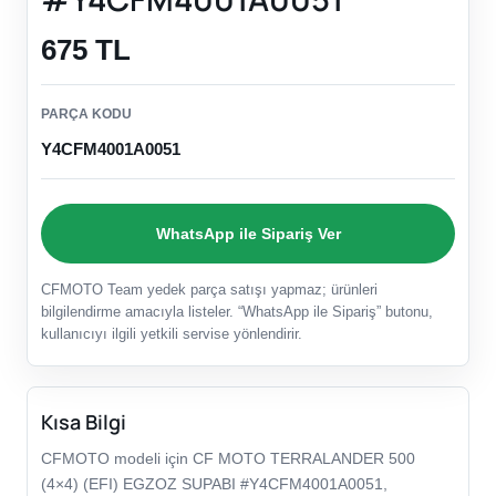
675 TL
PARÇA KODU
Y4CFM4001A0051
WhatsApp ile Sipariş Ver
CFMOTO Team yedek parça satışı yapmaz; ürünleri
bilgilendirme amacıyla listeler. “WhatsApp ile Sipariş” butonu,
kullanıcıyı ilgili yetkili servise yönlendirir.
Kısa Bilgi
CFMOTO modeli için CF MOTO TERRALANDER 500
(4×4) (EFI) EGZOZ SUPABI #Y4CFM4001A0051,