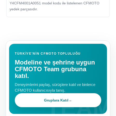
Y4CFM4001A0051 model kodu ile listelenen CFMOTO
yedek parçasıdır.
TÜRKIYE'NIN CFMOTO TOPLULUĞU
Modeline ve şehrine uygun
CFMOTO Team grubuna
katıl.
Deneyimlerini paylaş, sürüşlere katıl ve binlerce
CFMOTO kullanıcısıyla tanış.
Gruplara Katıl
→