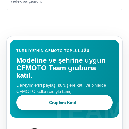
yedek parçasıdır.
TÜRKIYE'NIN CFMOTO TOPLULUĞU
Modeline ve şehrine uygun
CFMOTO Team grubuna
katıl.
Deneyimlerini paylaş, sürüşlere katıl ve binlerce
CFMOTO kullanıcısıyla tanış.
Gruplara Katıl
→