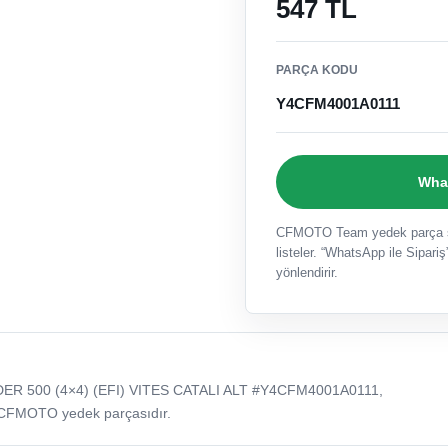
547 TL
PARÇA KODU
Y4CFM4001A0111
What
CFMOTO Team yedek parça sat
listeler. “WhatsApp ile Sipariş”
yönlendirir.
R 500 (4×4) (EFI) VITES CATALI ALT #Y4CFM4001A0111,
 CFMOTO yedek parçasıdır.