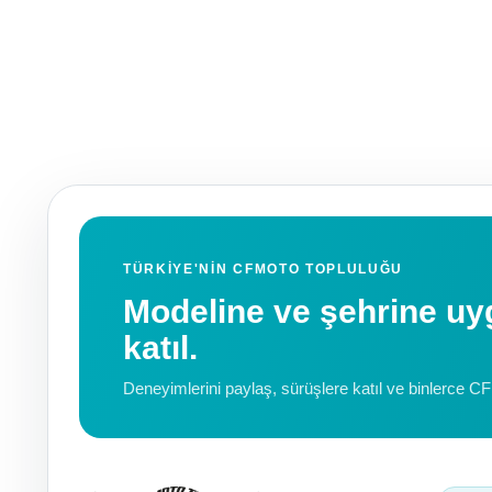
TÜRKIYE'NIN CFMOTO TOPLULUĞU
Modeline ve şehrine 
katıl.
Deneyimlerini paylaş, sürüşlere katıl ve binlerce C