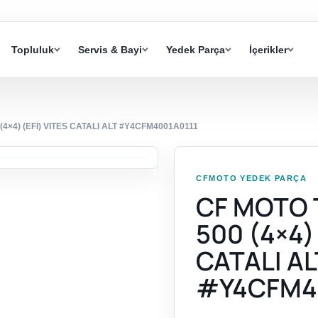
Topluluk
Servis & Bayi
Yedek Parça
İçerikler
×4) (EFI) VITES CATALI ALT #Y4CFM4001A0111
CFMOTO YEDEK PARÇA
CF MOTO
500 (4×4)
CATALI AL
#Y4CFM4