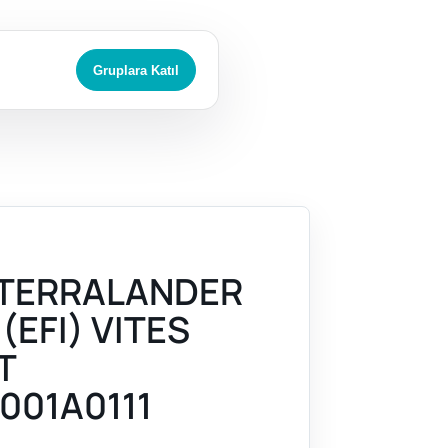
Gruplara Katıl
 TERRALANDER
 (EFI) VITES
T
001A0111