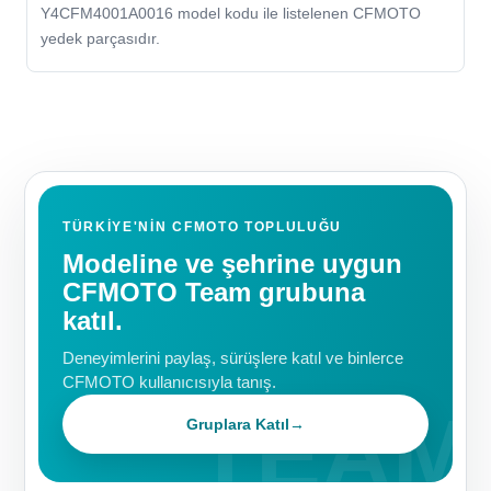
Y4CFM4001A0016 model kodu ile listelenen CFMOTO
yedek parçasıdır.
TÜRKIYE'NIN CFMOTO TOPLULUĞU
Modeline ve şehrine uygun
CFMOTO Team grubuna
katıl.
Deneyimlerini paylaş, sürüşlere katıl ve binlerce
CFMOTO kullanıcısıyla tanış.
Gruplara Katıl
→