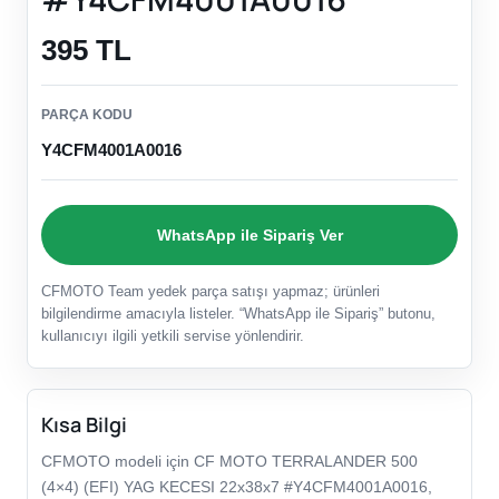
395 TL
PARÇA KODU
Y4CFM4001A0016
WhatsApp ile Sipariş Ver
CFMOTO Team yedek parça satışı yapmaz; ürünleri
bilgilendirme amacıyla listeler. “WhatsApp ile Sipariş” butonu,
kullanıcıyı ilgili yetkili servise yönlendirir.
Kısa Bilgi
CFMOTO modeli için CF MOTO TERRALANDER 500
(4×4) (EFI) YAG KECESI 22x38x7 #Y4CFM4001A0016,