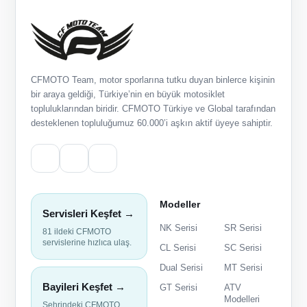
CFMOTO Team, motor sporlarına tutku duyan binlerce kişinin
bir araya geldiği, Türkiye’nin en büyük motosiklet
topluluklarından biridir. CFMOTO Türkiye ve Global tarafından
desteklenen topluluğumuz 60.000’i aşkın aktif üyeye sahiptir.
Modeller
Servisleri Keşfet →
NK Serisi
SR Serisi
81 ildeki CFMOTO
servislerine hızlıca ulaş.
CL Serisi
SC Serisi
Dual Serisi
MT Serisi
Bayileri Keşfet →
GT Serisi
ATV
Modelleri
Şehrindeki CFMOTO