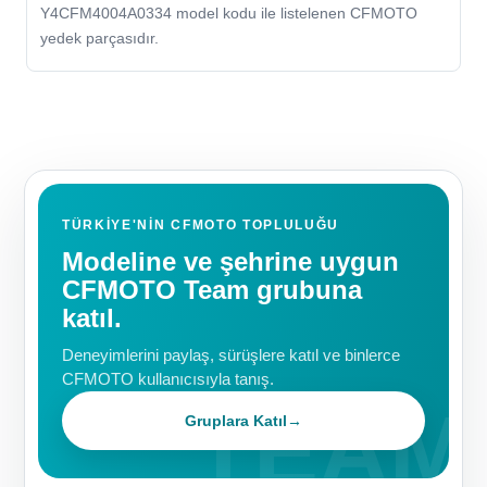
Y4CFM4004A0334 model kodu ile listelenen CFMOTO
yedek parçasıdır.
TÜRKIYE'NIN CFMOTO TOPLULUĞU
Modeline ve şehrine uygun
CFMOTO Team grubuna
katıl.
Deneyimlerini paylaş, sürüşlere katıl ve binlerce
CFMOTO kullanıcısıyla tanış.
Gruplara Katıl
→