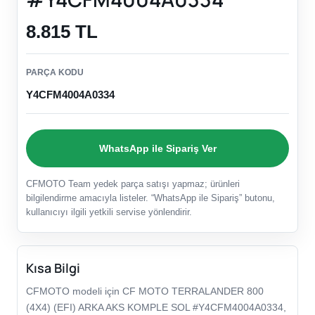
8.815 TL
PARÇA KODU
Y4CFM4004A0334
WhatsApp ile Sipariş Ver
CFMOTO Team yedek parça satışı yapmaz; ürünleri
bilgilendirme amacıyla listeler. “WhatsApp ile Sipariş” butonu,
kullanıcıyı ilgili yetkili servise yönlendirir.
Kısa Bilgi
CFMOTO modeli için CF MOTO TERRALANDER 800
(4X4) (EFI) ARKA AKS KOMPLE SOL #Y4CFM4004A0334,