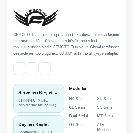
CFMOTO Team, motor sporlarına tutku duyan binlerce kişinin
bir araya geldiği, Türkiye’nin en büyük motosiklet
topluluklarından biridir. CFMOTO Türkiye ve Global tarafından
desteklenen topluluğumuz 60.000’i aşkın aktif üyeye sahiptir.
Modeller
Servisleri Keşfet →
NK Serisi
SR Serisi
81 ildeki CFMOTO
servislerine hızlıca ulaş.
CL Serisi
SC Serisi
Dual Serisi
MT Serisi
Bayileri Keşfet →
GT Serisi
ATV
Modelleri
Şehrindeki CFMOTO