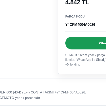
4.842 TL
PARÇA KODU
Y4CFM4004A0026
What
CFMOTO Team yedek parça sat
listeler. “WhatsApp ile Sipariş”
yönlendirir.
R 800 (4X4) (EFI) CONTA TAKIMI #Y4CFM4004A0026,
 CFMOTO yedek parçasıdır.