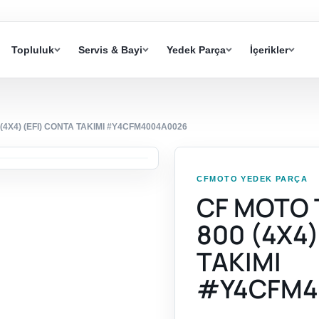
Topluluk
Servis & Bayi
Yedek Parça
İçerikler
4X4) (EFI) CONTA TAKIMI #Y4CFM4004A0026
CFMOTO YEDEK PARÇA
CF MOTO
800 (4X4)
TAKIMI
#Y4CFM4