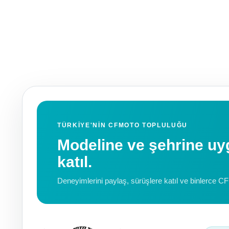
TÜRKIYE'NIN CFMOTO TOPLULUĞU
Modeline ve şehrine 
katıl.
Deneyimlerini paylaş, sürüşlere katıl ve binlerce C