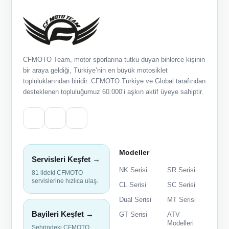
CFMOTO Team, motor sporlarına tutku duyan binlerce kişinin
bir araya geldiği, Türkiye’nin en büyük motosiklet
topluluklarından biridir. CFMOTO Türkiye ve Global tarafından
desteklenen topluluğumuz 60.000’i aşkın aktif üyeye sahiptir.
Modeller
Servisleri Keşfet →
NK Serisi
SR Serisi
81 ildeki CFMOTO
servislerine hızlıca ulaş.
CL Serisi
SC Serisi
Dual Serisi
MT Serisi
Bayileri Keşfet →
GT Serisi
ATV
Modelleri
Şehrindeki CFMOTO