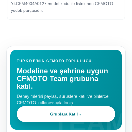
Y4CFM4004A0127 model kodu ile listelenen CFMOTO
yedek parçasıdır.
TÜRKIYE'NIN CFMOTO TOPLULUĞU
Modeline ve şehrine uygun
CFMOTO Team grubuna
katıl.
Deneyimlerini paylaş, sürüşlere katıl ve binlerce
CFMOTO kullanıcısıyla tanış.
Gruplara Katıl
→