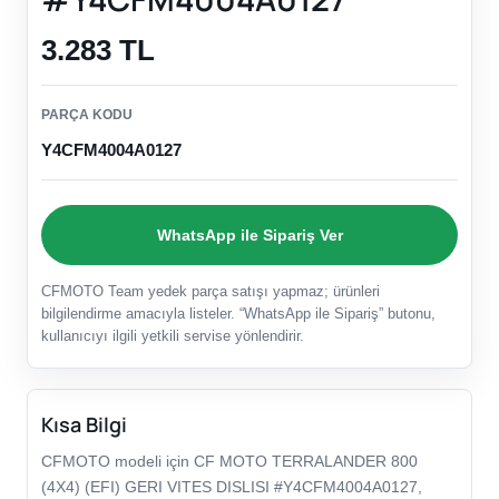
3.283 TL
PARÇA KODU
Y4CFM4004A0127
WhatsApp ile Sipariş Ver
CFMOTO Team yedek parça satışı yapmaz; ürünleri
bilgilendirme amacıyla listeler. “WhatsApp ile Sipariş” butonu,
kullanıcıyı ilgili yetkili servise yönlendirir.
Kısa Bilgi
CFMOTO modeli için CF MOTO TERRALANDER 800
(4X4) (EFI) GERI VITES DISLISI #Y4CFM4004A0127,