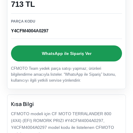
713 TL
PARÇA KODU
Y4CFM4004A0297
WhatsApp ile Sipariş Ver
CFMOTO Team yedek parça satışı yapmaz; ürünleri
bilgilendirme amacıyla listeler. “WhatsApp ile Sipariş” butonu,
kullanıcıyı ilgili yetkili servise yönlendirir.
Kısa Bilgi
CFMOTO modeli için CF MOTO TERRALANDER 800
(4X4) (EFI) ROMORK PRIZI #Y4CFM4004A0297,
Y4CFM4004A0297 model kodu ile listelenen CFMOTO