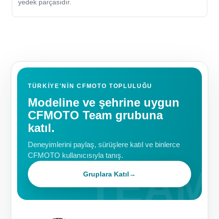
yedek parçasıdır.
TÜRKIYE'NIN CFMOTO TOPLULUĞU
Modeline ve şehrine uygun
CFMOTO Team grubuna
katıl.
Deneyimlerini paylaş, sürüşlere katıl ve binlerce
CFMOTO kullanıcısıyla tanış.
Gruplara Katıl
→