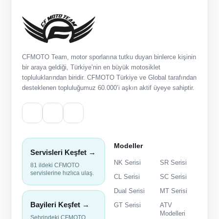
CFMOTO Team, motor sporlarına tutku duyan binlerce kişinin
bir araya geldiği, Türkiye’nin en büyük motosiklet
topluluklarından biridir. CFMOTO Türkiye ve Global tarafından
desteklenen topluluğumuz 60.000’i aşkın aktif üyeye sahiptir.
Modeller
Servisleri Keşfet →
NK Serisi
SR Serisi
81 ildeki CFMOTO
servislerine hızlıca ulaş.
CL Serisi
SC Serisi
Dual Serisi
MT Serisi
Bayileri Keşfet →
GT Serisi
ATV
Modelleri
Şehrindeki CFMOTO