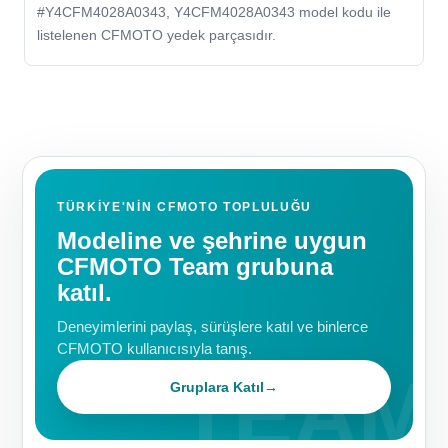
#Y4CFM4028A0343, Y4CFM4028A0343 model kodu ile
listelenen CFMOTO yedek parçasıdır.
TÜRKIYE'NIN CFMOTO TOPLULUĞU
Modeline ve şehrine uygun
CFMOTO Team grubuna
katıl.
Deneyimlerini paylaş, sürüşlere katıl ve binlerce
CFMOTO kullanıcısıyla tanış.
Gruplara Katıl
→