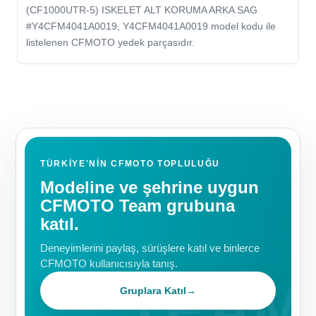
(CF1000UTR-5) ISKELET ALT KORUMA ARKA SAG
#Y4CFM4041A0019, Y4CFM4041A0019 model kodu ile
listelenen CFMOTO yedek parçasıdır.
TÜRKIYE'NIN CFMOTO TOPLULUĞU
Modeline ve şehrine uygun
CFMOTO Team grubuna
katıl.
Deneyimlerini paylaş, sürüşlere katıl ve binlerce
CFMOTO kullanıcısıyla tanış.
Gruplara Katıl
→