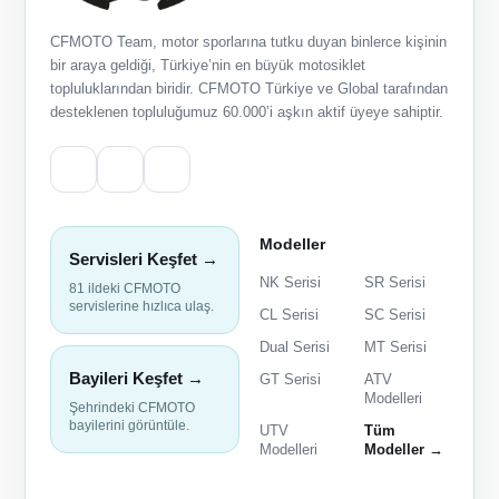
CFMOTO Team, motor sporlarına tutku duyan binlerce kişinin
bir araya geldiği, Türkiye’nin en büyük motosiklet
topluluklarından biridir. CFMOTO Türkiye ve Global tarafından
desteklenen topluluğumuz 60.000’i aşkın aktif üyeye sahiptir.
Modeller
Servisleri Keşfet →
NK Serisi
SR Serisi
81 ildeki CFMOTO
servislerine hızlıca ulaş.
CL Serisi
SC Serisi
Dual Serisi
MT Serisi
Bayileri Keşfet →
GT Serisi
ATV
Modelleri
Şehrindeki CFMOTO
bayilerini görüntüle.
UTV
Tüm
Modelleri
Modeller →