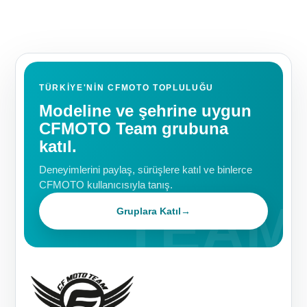
TÜRKIYE'NIN CFMOTO TOPLULUĞU
Modeline ve şehrine uygun
CFMOTO Team grubuna
katıl.
Deneyimlerini paylaş, sürüşlere katıl ve binlerce
CFMOTO kullanıcısıyla tanış.
Gruplara Katıl
→