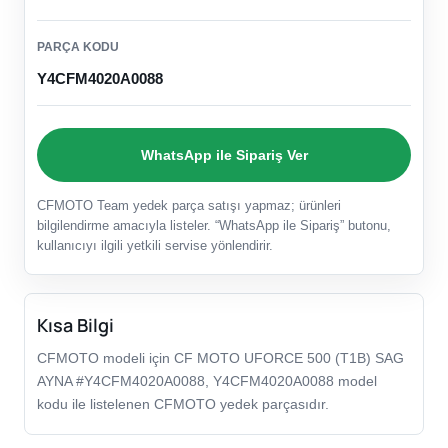
PARÇA KODU
Y4CFM4020A0088
WhatsApp ile Sipariş Ver
CFMOTO Team yedek parça satışı yapmaz; ürünleri
bilgilendirme amacıyla listeler. “WhatsApp ile Sipariş” butonu,
kullanıcıyı ilgili yetkili servise yönlendirir.
Kısa Bilgi
CFMOTO modeli için CF MOTO UFORCE 500 (T1B) SAG
AYNA #Y4CFM4020A0088, Y4CFM4020A0088 model
kodu ile listelenen CFMOTO yedek parçasıdır.