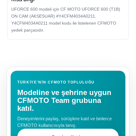
UFORCE 600 modeli için CF MOTO UFORCE 600 (T1B)
ON CAM (AKSESUAR) #Y4CFM4034A0211,
Y4CFM4034A0211 model kodu ile listelenen CFMOTO
yedek parçasıdır.
TÜRKIYE'NIN CFMOTO TOPLULUĞU
Modeline ve şehrine uygun
CFMOTO Team grubuna
katıl.
Deneyimlerini paylaş, sürüşlere katıl ve binlerce
CFMOTO kullanıcısıyla tanış.