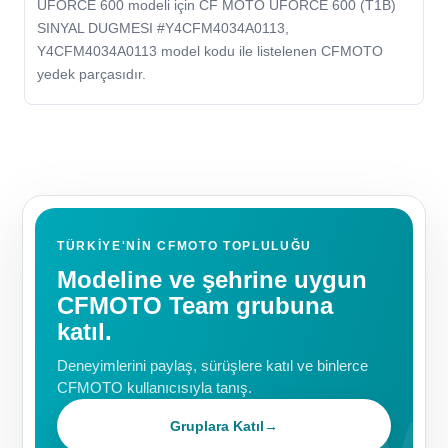
UFORCE 600 modeli için CF MOTO UFORCE 600 (T1B)
SINYAL DUGMESI #Y4CFM4034A0113,
Y4CFM4034A0113 model kodu ile listelenen CFMOTO
yedek parçasıdır.
TÜRKIYE'NIN CFMOTO TOPLULUĞU
Modeline ve şehrine uygun
CFMOTO Team grubuna
katıl.
Deneyimlerini paylaş, sürüşlere katıl ve binlerce
CFMOTO kullanıcısıyla tanış.
Gruplara Katıl
→